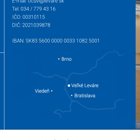
E-mail:
ocuvl@levare.sk
Tel:
034 / 779 43 16
IČO: 00310115
DIČ: 2021039878
IBAN: SK83 5600 0000 0033 1082 5001