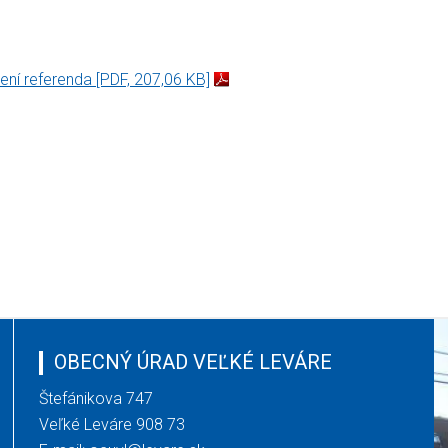
sení referenda
[PDF, 207,06 KB]
OBECNÝ ÚRAD VEĽKÉ LEVÁRE
Štefánikova 747
Veľké Leváre 908 73