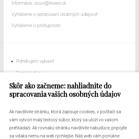
Informácie:
ocuvl@levare.sk
Vyhlásenie o spracúvaní osobných údajov
Vyhlásenie o prístupnosti
Potrebujem vybaviť
Samospráva
Skôr ako začneme: nahliadnite do
Obecný úrad
spracovania vašich osobných údajov
Ak navštívite stránku, ktorá zapisuje cookies, v počítači sa
vám vytvorí malý textový súbor, ktorý sa uloží vo vašom
O obci
prehliadači. Ak rovnakú stránku navštívite nabudúce, pripojíte
Novinky
sa vďaka nemu na web rýchlejšie. Náš web vám ponúkne