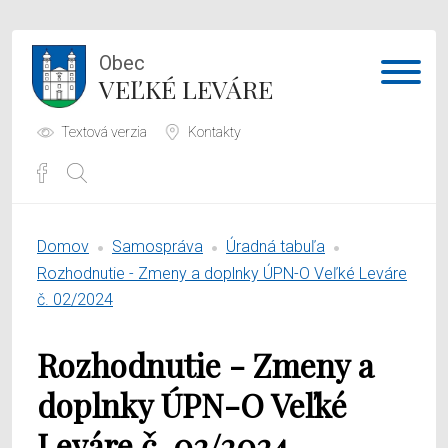
Obec
VEĽKÉ LEVÁRE
Textová verzia
Kontakty
Potrebujem vybaviť
Domov
Samospráva
Úradná tabuľa
Samospráva
Rozhodnutie - Zmeny a doplnky ÚPN-O Veľké Leváre
č. 02/2024
Obecný úrad
Rozhodnutie - Zmeny a
O obci
doplnky ÚPN-O Veľké
Leváre č. 02/2024