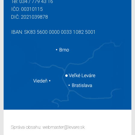
Tel:
034 / 779 43 16
IČO: 00310115
DIČ: 2021039878
IBAN: SK83 5600 0000 0033 1082 5001
Správa obsahu:
webmaster@levare.sk