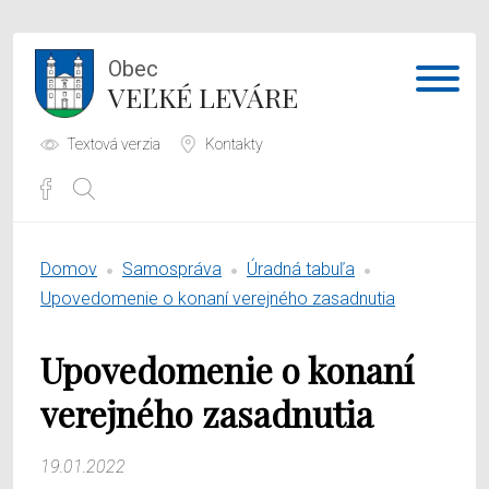
Obec
VEĽKÉ LEVÁRE
Textová verzia
Kontakty
Potrebujem vybaviť
Domov
Samospráva
Úradná tabuľa
Samospráva
Upovedomenie o konaní verejného zasadnutia
Obecný úrad
Upovedomenie o konaní
O obci
verejného zasadnutia
19.01.2022