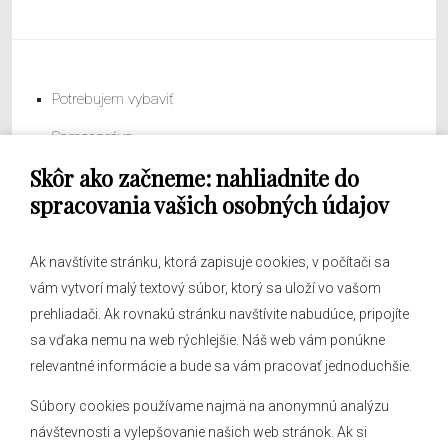
Potrebujem vybaviť
Samospráva
Skôr ako začneme: nahliadnite do
Obecný úrad
spracovania vašich osobných údajov
Ak navštívite stránku, ktorá zapisuje cookies, v počítači sa
vám vytvorí malý textový súbor, ktorý sa uloží vo vašom
O obci
prehliadači. Ak rovnakú stránku navštívite nabudúce, pripojíte
Novinky
sa vďaka nemu na web rýchlejšie. Náš web vám ponúkne
Hlásenia obecného rozhlasu
relevantné informácie a bude sa vám pracovať jednoduchšie.
Súbory cookies používame najmä na anonymnú analýzu
návštevnosti a vylepšovanie našich web stránok. Ak si