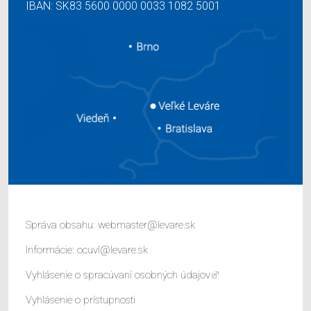
IBAN: SK83 5600 0000 0033 1082 5001
Správa obsahu:
webmaster@levare.sk
Informácie:
ocuvl@levare.sk
Vyhlásenie o spracúvaní osobných údajov
Vyhlásenie o prístupnosti