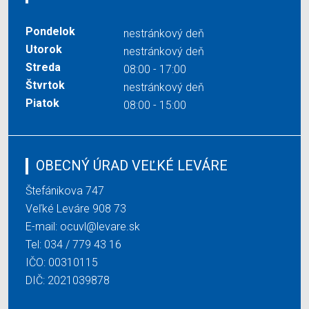
Pondelok
nestránkový deň
Utorok
nestránkový deň
Streda
08:00 - 17:00
Štvrtok
nestránkový deň
Piatok
08:00 - 15:00
OBECNÝ ÚRAD VEĽKÉ LEVÁRE
Štefánikova 747
Veľké Leváre 908 73
E-mail:
ocuvl@levare.sk
Tel:
034 / 779 43 16
IČO: 00310115
DIČ: 2021039878