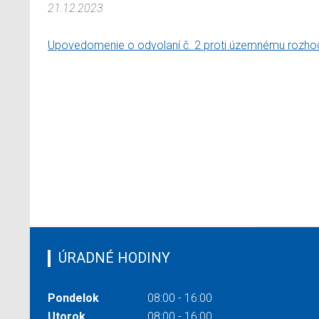
21.12.2023
Upovedomenie o odvolaní č. 2 proti územnému rozhod
ÚRADNÉ HODINY
Pondelok
08:00 - 16:00
Utorok
08:00 - 16:00