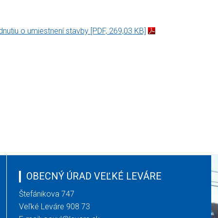
nutiu o umiestnení stavby
[PDF, 269,03 KB]
OBECNÝ ÚRAD VEĽKÉ LEVÁRE
Štefánikova 747
Veľké Leváre 908 73