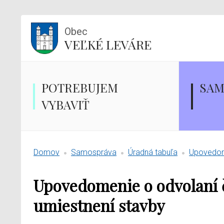
Obec
VEĽKÉ LEVÁRE
POTREBUJEM
SAM
VYBAVIŤ
Domov
Samospráva
Úradná tabuľa
Upovedome
Upovedomenie o odvolaní 
umiestnení stavby