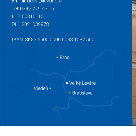
E-mail:
ocuvl@levare.sk
Tel:
034 / 779 43 16
IČO: 00310115
DIČ: 2021039878
IBAN: SK83 5600 0000 0033 1082 5001