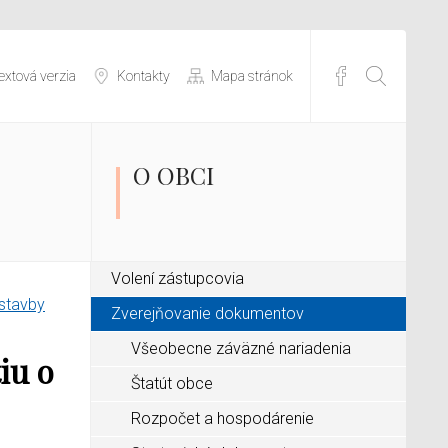
extová verzia
Kontakty
Mapa stránok
O OBCI
Volení zástupcovia
stavby
Zverejňovanie dokumentov
Všeobecne záväzné nariadenia
iu o
Štatút obce
Rozpočet a hospodárenie