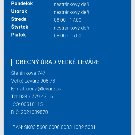
Pondelok
nestránkový deň
Utorok
nestránkový deň
Streda
08:00 - 17:00
Štvrtok
nestránkový deň
Piatok
08:00 - 15:00
OBECNÝ ÚRAD VEĽKÉ LEVÁRE
Štefánikova 747
Veľké Leváre 908 73
E-mail:
ocuvl@levare.sk
Tel:
034 / 779 43 16
IČO: 00310115
DIČ: 2021039878
IBAN: SK83 5600 0000 0033 1082 5001