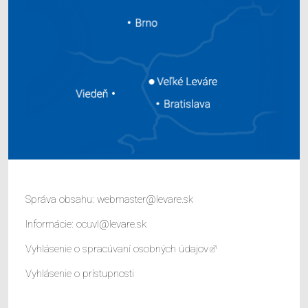
Správa obsahu:
webmaster@levare.sk
Informácie:
ocuvl@levare.sk
Vyhlásenie o spracúvaní osobných údajov
Vyhlásenie o prístupnosti