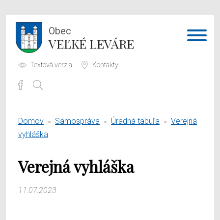
Obec
VEĽKÉ LEVÁRE
Textová verzia
Kontakty
Potrebujem vybaviť
Domov
Samospráva
Úradná tabuľa
Verejná
Samospráva
vyhláška
Obecný úrad
Verejná vyhláška
O obci
11.07.2023