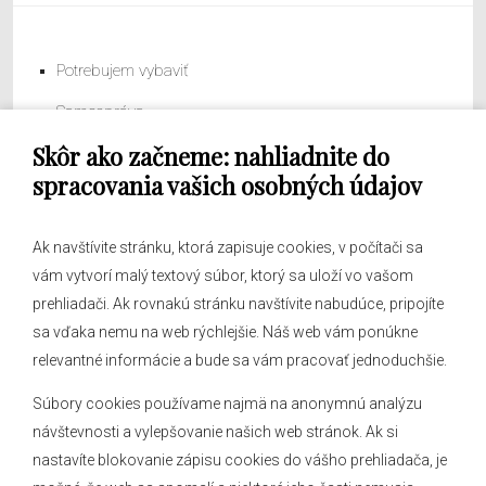
Potrebujem vybaviť
Samospráva
Skôr ako začneme: nahliadnite do
Obecný úrad
spracovania vašich osobných údajov
Ak navštívite stránku, ktorá zapisuje cookies, v počítači sa
vám vytvorí malý textový súbor, ktorý sa uloží vo vašom
O obci
prehliadači. Ak rovnakú stránku navštívite nabudúce, pripojíte
Novinky
sa vďaka nemu na web rýchlejšie. Náš web vám ponúkne
Hlásenia obecného rozhlasu
relevantné informácie a bude sa vám pracovať jednoduchšie.
Súbory cookies používame najmä na anonymnú analýzu
návštevnosti a vylepšovanie našich web stránok. Ak si
nastavíte blokovanie zápisu cookies do vášho prehliadača, je