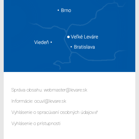
Správa obsahu:
webmaster@levare.sk
Informácie:
ocuvl@levare.sk
Vyhlásenie o spracúvaní osobných údajov
Vyhlásenie o prístupnosti