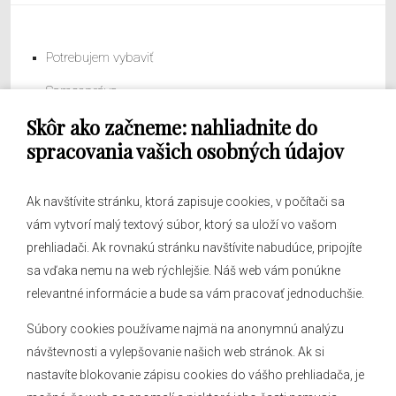
Potrebujem vybaviť
Samospráva
Skôr ako začneme: nahliadnite do
Obecný úrad
spracovania vašich osobných údajov
Ak navštívite stránku, ktorá zapisuje cookies, v počítači sa
vám vytvorí malý textový súbor, ktorý sa uloží vo vašom
O obci
prehliadači. Ak rovnakú stránku navštívite nabudúce, pripojíte
Novinky
sa vďaka nemu na web rýchlejšie. Náš web vám ponúkne
Hlásenia obecného rozhlasu
relevantné informácie a bude sa vám pracovať jednoduchšie.
Súbory cookies používame najmä na anonymnú analýzu
návštevnosti a vylepšovanie našich web stránok. Ak si
nastavíte blokovanie zápisu cookies do vášho prehliadača, je