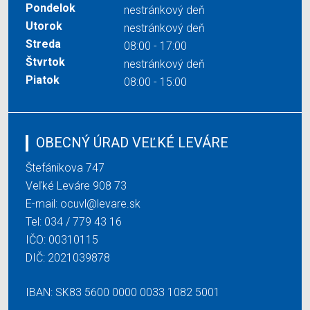
Pondelok
nestránkový deň
Utorok
nestránkový deň
Streda
08:00 - 17:00
Štvrtok
nestránkový deň
Piatok
08:00 - 15:00
OBECNÝ ÚRAD VEĽKÉ LEVÁRE
Štefánikova 747
Veľké Leváre 908 73
E-mail:
ocuvl@levare.sk
Tel:
034 / 779 43 16
IČO: 00310115
DIČ: 2021039878
IBAN: SK83 5600 0000 0033 1082 5001