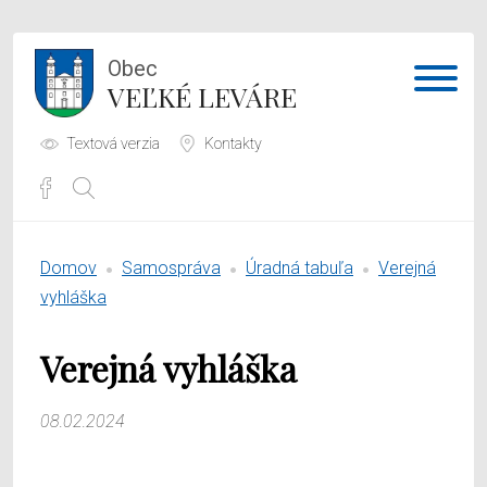
Obec
VEĽKÉ LEVÁRE
Textová verzia
Kontakty
Potrebujem vybaviť
Domov
Samospráva
Úradná tabuľa
Verejná
Samospráva
vyhláška
Obecný úrad
Verejná vyhláška
O obci
08.02.2024