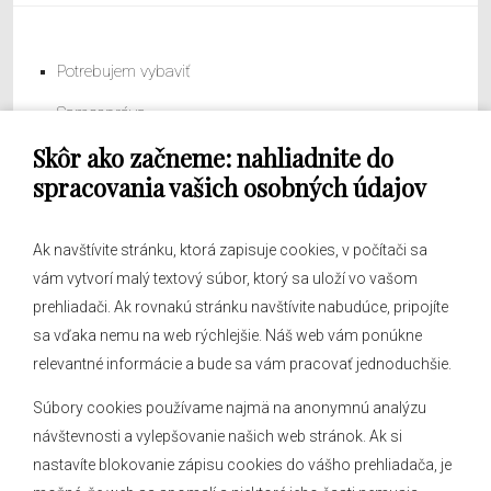
Potrebujem vybaviť
Samospráva
Skôr ako začneme: nahliadnite do
Obecný úrad
spracovania vašich osobných údajov
Ak navštívite stránku, ktorá zapisuje cookies, v počítači sa
vám vytvorí malý textový súbor, ktorý sa uloží vo vašom
O obci
prehliadači. Ak rovnakú stránku navštívite nabudúce, pripojíte
Novinky
sa vďaka nemu na web rýchlejšie. Náš web vám ponúkne
Hlásenia obecného rozhlasu
relevantné informácie a bude sa vám pracovať jednoduchšie.
Súbory cookies používame najmä na anonymnú analýzu
návštevnosti a vylepšovanie našich web stránok. Ak si
nastavíte blokovanie zápisu cookies do vášho prehliadača, je