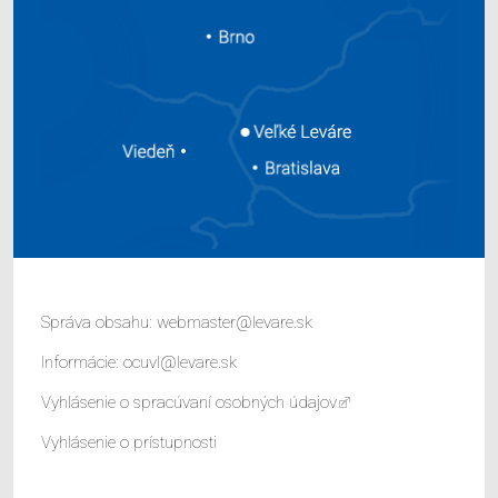
Správa obsahu:
webmaster@levare.sk
Informácie:
ocuvl@levare.sk
Vyhlásenie o spracúvaní osobných údajov
Vyhlásenie o prístupnosti