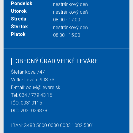
Pondelok
nestránkový deň
Utorok
nestránkový deň
Streda
08:00 - 17:00
Štvrtok
nestránkový deň
Piatok
08:00 - 15:00
OBECNÝ ÚRAD VEĽKÉ LEVÁRE
Štefánikova 747
Veľké Leváre 908 73
E-mail:
ocuvl@levare.sk
Tel:
034 / 779 43 16
IČO: 00310115
DIČ: 2021039878
IBAN: SK83 5600 0000 0033 1082 5001