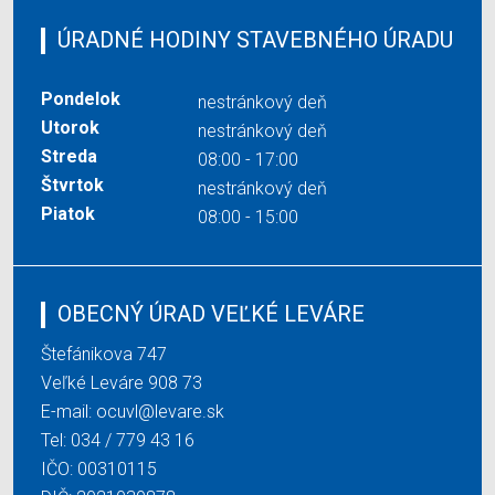
ÚRADNÉ HODINY STAVEBNÉHO ÚRADU
Pondelok
nestránkový deň
Utorok
nestránkový deň
Streda
08:00 - 17:00
Štvrtok
nestránkový deň
Piatok
08:00 - 15:00
OBECNÝ ÚRAD VEĽKÉ LEVÁRE
Štefánikova 747
Veľké Leváre 908 73
E-mail:
ocuvl@levare.sk
Tel:
034 / 779 43 16
IČO: 00310115