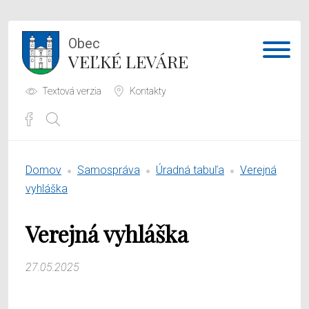
Obec
VEĽKÉ LEVÁRE
Textová verzia
Kontakty
Potrebujem vybaviť
Domov
Samospráva
Úradná tabuľa
Verejná
Samospráva
vyhláška
Obecný úrad
Verejná vyhláška
O obci
27.05.2025