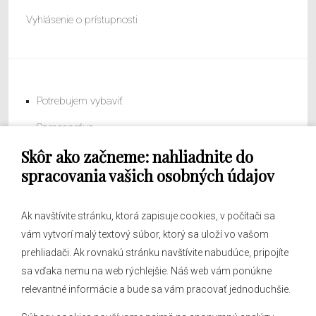
Vyhlásenie o prístupnosti
Potrebujem vybaviť
Samospráva
Skôr ako začneme: nahliadnite do
Obecný úrad
spracovania vašich osobných údajov
Ak navštívite stránku, ktorá zapisuje cookies, v počítači sa
vám vytvorí malý textový súbor, ktorý sa uloží vo vašom
O obci
prehliadači. Ak rovnakú stránku navštívite nabudúce, pripojíte
Novinky
sa vďaka nemu na web rýchlejšie. Náš web vám ponúkne
Hlásenia obecného rozhlasu
relevantné informácie a bude sa vám pracovať jednoduchšie.