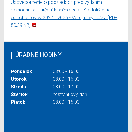
Upovedomenie o podkladoch pred vydaním
rozhodnutia o určení lesného celku Kostolište na
obdobie rokov 2027– 2036 - Verejná vyhláška
[PDF,
80,39 KB]
ÚRADNÉ HODINY
Pondelok
08:00 - 16:00
Utorok
08:00 - 16:00
Streda
08:00 - 17:00
Štvrtok
nestránkový deň
Piatok
08:00 - 15:00