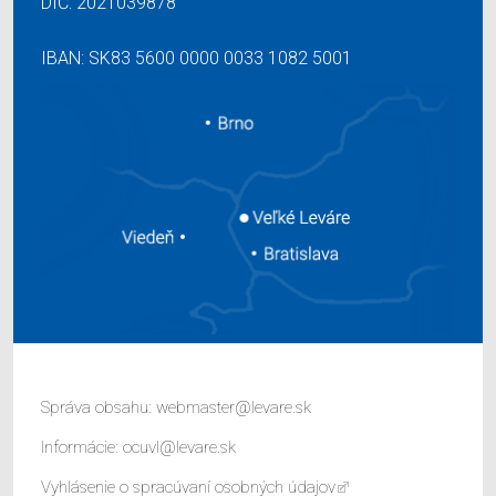
DIČ: 2021039878
IBAN: SK83 5600 0000 0033 1082 5001
Správa obsahu:
webmaster@levare.sk
Informácie:
ocuvl@levare.sk
Vyhlásenie o spracúvaní osobných údajov