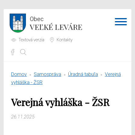
Obec
VEĽKÉ LEVÁRE
Textová verzia
Kontakty
Potrebujem vybaviť
Domov
Samospráva
Úradná tabuľa
Verejná
Samospráva
vyhláška - ŽSR
Obecný úrad
Verejná vyhláška - ŽSR
O obci
26.11.2025