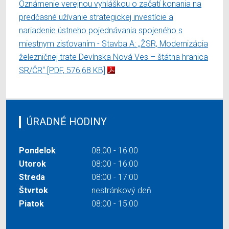
Oznámenie verejnou vyhláškou o začatí konania na
predčasné užívanie strategickej investície a
nariadenie ústneho pojednávania spojeného s
miestnym zisťovaním - Stavba A: „ŽSR, Modernizácia
železničnej trate Devínska Nová Ves – štátna hranica
SR/ČR“
[PDF, 576,68 KB]
ÚRADNÉ HODINY
Pondelok
08:00 - 16:00
Utorok
08:00 - 16:00
Streda
08:00 - 17:00
Štvrtok
nestránkový deň
Piatok
08:00 - 15:00