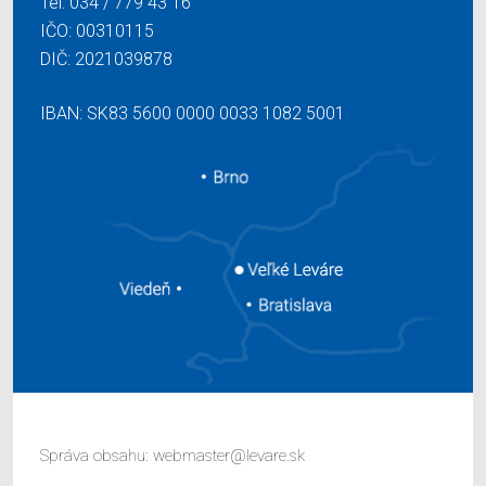
Tel:
034 / 779 43 16
IČO: 00310115
DIČ: 2021039878
IBAN: SK83 5600 0000 0033 1082 5001
Správa obsahu:
webmaster@levare.sk