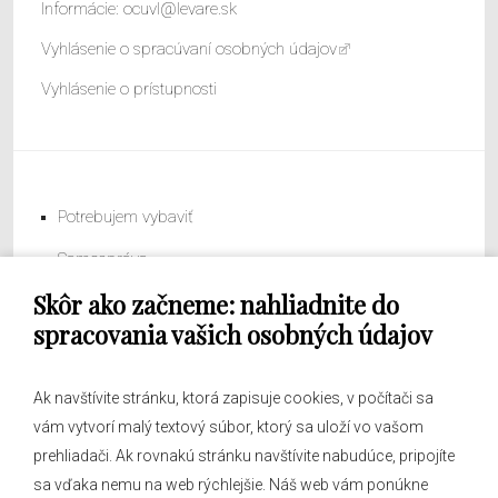
Informácie:
ocuvl@levare.sk
Vyhlásenie o spracúvaní osobných údajov
Vyhlásenie o prístupnosti
Potrebujem vybaviť
Samospráva
Skôr ako začneme: nahliadnite do
Obecný úrad
spracovania vašich osobných údajov
Ak navštívite stránku, ktorá zapisuje cookies, v počítači sa
vám vytvorí malý textový súbor, ktorý sa uloží vo vašom
O obci
prehliadači. Ak rovnakú stránku navštívite nabudúce, pripojíte
Novinky
sa vďaka nemu na web rýchlejšie. Náš web vám ponúkne