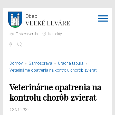
Obec
VEĽKÉ LEVÁRE
Textová verzia
Kontakty
Potrebujem vybaviť
Domov
Samospráva
Úradná tabuľa
Samospráva
Veterinárne opatrenia na kontrolu chorôb zvierat
Obecný úrad
Veterinárne opatrenia na
O obci
kontrolu chorôb zvierat
12.01.2022