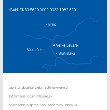
IBAN: SK83 5600 0000 0033 1082 5001
Správa obsahu:
webmaster@levare.sk
Informácie:
ocuvl@levare.sk
Vyhlásenie o spracúvaní osobných údajov