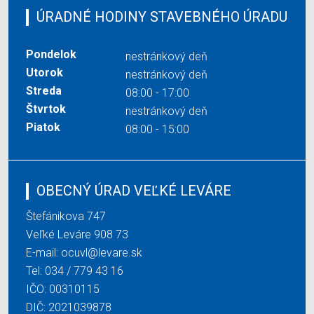
ÚRADNÉ HODINY STAVEBNÉHO ÚRADU
Pondelok
nestránkový deň
Utorok
nestránkový deň
Streda
08:00 - 17:00
Štvrtok
nestránkový deň
Piatok
08:00 - 15:00
OBECNÝ ÚRAD VEĽKÉ LEVÁRE
Štefánikova 747
Veľké Leváre 908 73
E-mail:
ocuvl@levare.sk
Tel:
034 / 779 43 16
IČO: 00310115
DIČ: 2021039878