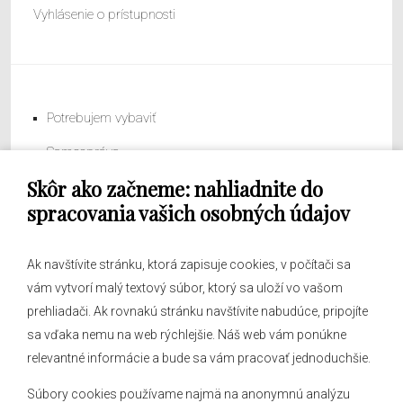
Vyhlásenie o prístupnosti
Potrebujem vybaviť
Samospráva
Skôr ako začneme: nahliadnite do
Obecný úrad
spracovania vašich osobných údajov
Ak navštívite stránku, ktorá zapisuje cookies, v počítači sa
vám vytvorí malý textový súbor, ktorý sa uloží vo vašom
O obci
prehliadači. Ak rovnakú stránku navštívite nabudúce, pripojíte
Novinky
sa vďaka nemu na web rýchlejšie. Náš web vám ponúkne
Hlásenia obecného rozhlasu
relevantné informácie a bude sa vám pracovať jednoduchšie.
Súbory cookies používame najmä na anonymnú analýzu