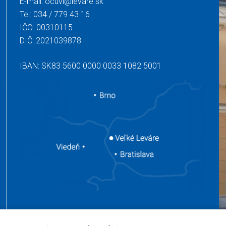
E-mail:
ocuvl@levare.sk
Tel:
034 / 779 43 16
IČO: 00310115
DIČ: 2021039878
IBAN: SK83 5600 0000 0033 1082 5001