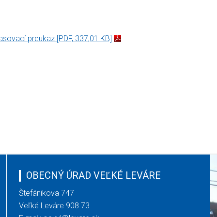
lasovací preukaz
[PDF, 337,01 KB]
OBECNÝ ÚRAD VEĽKÉ LEVÁRE
Štefánikova 747
Veľké Leváre 908 73