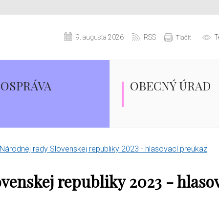
9. augusta 2026
RSS
T
Tlačiť
OSPRÁVA
OBECNÝ ÚRAD
Národnej rady Slovenskej republiky 2023 - hlasovací preukaz
venskej republiky 2023 - hlaso