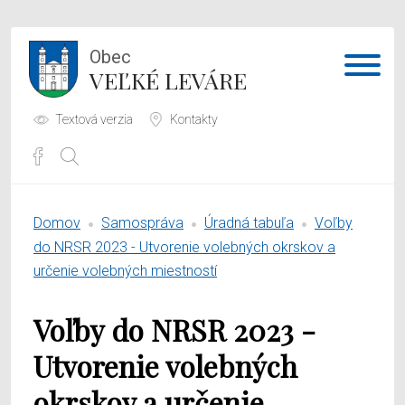
Obec
VEĽKÉ LEVÁRE
Textová verzia
Kontakty
Potrebujem vybaviť
Domov
Samospráva
Úradná tabuľa
Voľby
Samospráva
do NRSR 2023 - Utvorenie volebných okrskov a
určenie volebných miestností
Obecný úrad
Voľby do NRSR 2023 -
O obci
Utvorenie volebných
okrskov a určenie