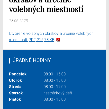
volebných miestností
13.06.2023
Utvorenie volebných okrskov a určenie volebných
miestností
[PDF, 215,78 KB]
ÚRADNÉ HODINY
Pondelok
08:00 - 16:00
Utorok
08:00 - 16:00
Streda
08:00 - 17:00
Štvrtok
nestránkový deň
Piatok
08:00 - 15:00