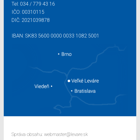
Tel:
034 / 779 43 16
IČO: 00310115
DIČ: 2021039878
IBAN: SK83 5600 0000 0033 1082 5001
Správa obsahu:
webmaster@levare.sk