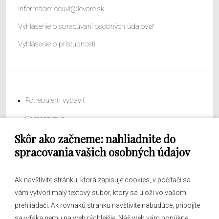
Informácie:
ocuvl@levare.sk
Vyhlásenie o spracúvaní osobných údajov
Vyhlásenie o prístupnosti
Potrebujem vybaviť
Samospráva
Skôr ako začneme: nahliadnite do
Obecný úrad
spracovania vašich osobných údajov
Ak navštívite stránku, ktorá zapisuje cookies, v počítači sa
vám vytvorí malý textový súbor, ktorý sa uloží vo vašom
O obci
prehliadači. Ak rovnakú stránku navštívite nabudúce, pripojíte
Novinky
sa vďaka nemu na web rýchlejšie. Náš web vám ponúkne