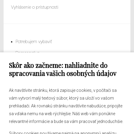
Vyhlásenie o prístupnosti
Potrebujem vybaviť
Samospráva
Skôr ako začneme: nahliadnite do
Obecný úrad
spracovania vašich osobných údajov
Ak navštívite stránku, ktorá zapisuje cookies, v počítači sa
vám vytvorí malý textový súbor, ktorý sa uloží vo vašom
O obci
prehliadači. Ak rovnakú stránku navštívite nabudúce, pripojíte
Novinky
sa vďaka nemu na web rýchlejšie. Náš web vám ponúkne
Hlásenia obecného rozhlasu
relevantné informácie a bude sa vám pracovať jednoduchšie.
Súbory cookies používame najmä na anonymnú analýzu