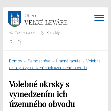
Obec
VEĽKÉ LEVÁRE
Textová verzia
Kontakty
Potrebujem vybaviť
Domov
Samospráva
Úradná tabuľa
Volebné
Samospráva
okrsky s vymedzením ich územného obvodu
Obecný úrad
Volebné okrsky s
O obci
vymedzením ich
územného obvodu