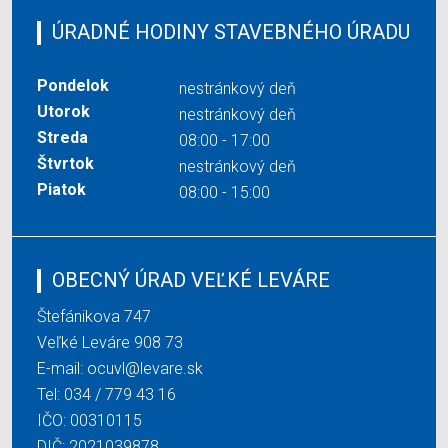
ÚRADNÉ HODINY STAVEBNÉHO ÚRADU
Pondelok
nestránkový deň
Utorok
nestránkový deň
Streda
08:00 - 17:00
Štvrtok
nestránkový deň
Piatok
08:00 - 15:00
OBECNÝ ÚRAD VEĽKÉ LEVÁRE
Štefánikova 747
Veľké Leváre 908 73
E-mail:
ocuvl@levare.sk
Tel:
034 / 779 43 16
IČO: 00310115
DIČ: 2021039878