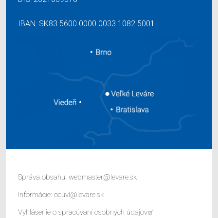
IBAN: SK83 5600 0000 0033 1082 5001
Správa obsahu:
webmaster@levare.sk
Informácie:
ocuvl@levare.sk
Vyhlásenie o spracúvaní osobných údajov