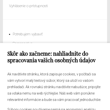
Vyhlásenie o prístupnosti
Potrebujem vybaviť
Samospráva
Skôr ako začneme: nahliadnite do
Obecný úrad
spracovania vašich osobných údajov
Ak navštívite stránku, ktorá zapisuje cookies, v počítači sa
vám vytvorí malý textový súbor, ktorý sa uloží vo vašom
O obci
prehliadači. Ak rovnakú stránku navštívite nabudúce, pripojíte
Novinky
sa vďaka nemu na web rýchlejšie. Náš web vám ponúkne
Hlásenia obecného rozhlasu
relevantné informácie a bude sa vám pracovať jednoduchšie.
Súbory cookies používame najmä na anonymnú analýzu