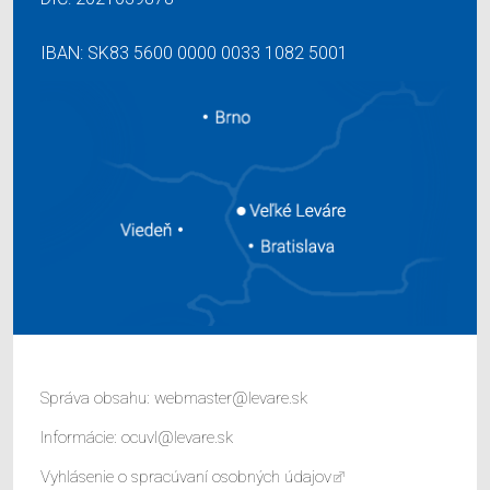
IBAN: SK83 5600 0000 0033 1082 5001
Správa obsahu:
webmaster@levare.sk
Informácie:
ocuvl@levare.sk
Vyhlásenie o spracúvaní osobných údajov