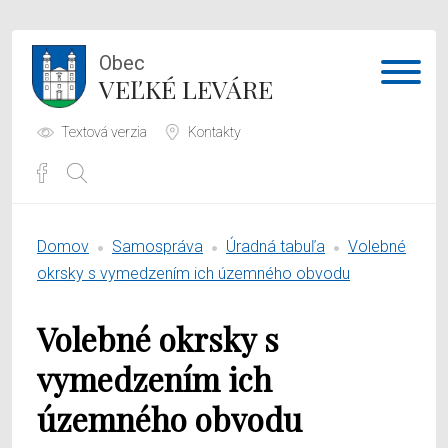
Obec
VEĽKÉ LEVÁRE
Textová verzia
Kontakty
Potrebujem vybaviť
Domov
Samospráva
Úradná tabuľa
Volebné
Samospráva
okrsky s vymedzením ich územného obvodu
Obecný úrad
Volebné okrsky s
O obci
vymedzením ich
územného obvodu