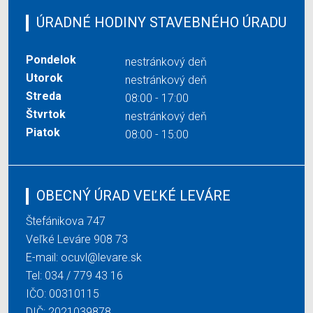
ÚRADNÉ HODINY STAVEBNÉHO ÚRADU
Pondelok
nestránkový deň
Utorok
nestránkový deň
Streda
08:00 - 17:00
Štvrtok
nestránkový deň
Piatok
08:00 - 15:00
OBECNÝ ÚRAD VEĽKÉ LEVÁRE
Štefánikova 747
Veľké Leváre 908 73
E-mail:
ocuvl@levare.sk
Tel:
034 / 779 43 16
IČO: 00310115
DIČ: 2021039878