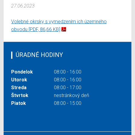
27.06.2023
Volebné okrsky s vymedzením ich územného
obvodu
[PDF, 86,66 KB]
ÚRADNÉ HODINY
Pondelok
08:00 - 16:00
Utorok
08:00 - 16:00
Streda
08:00 - 17:00
Štvrtok
nestránkový deň
Piatok
08:00 - 15:00