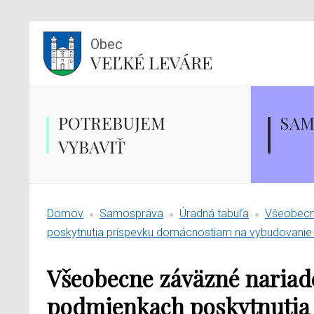
Obec
VEĽKÉ LEVÁRE
POTREBUJEM
SAM
VYBAVIŤ
Domov
Samospráva
Úradná tabuľa
Všeobecne
poskytnutia príspevku domácnostiam na vybudovanie
Všeobecne záväzné nariade
podmienkach poskytnutia