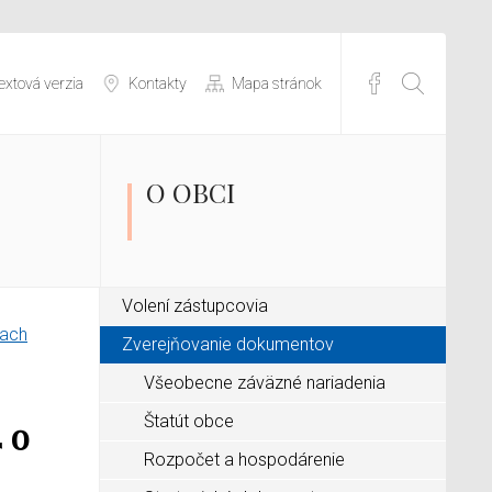
extová verzia
Kontakty
Mapa stránok
O OBCI
Volení zástupcovia
kach
Zverejňovanie dokumentov
Všeobecne záväzné nariadenia
Štatút obce
 o
Rozpočet a hospodárenie