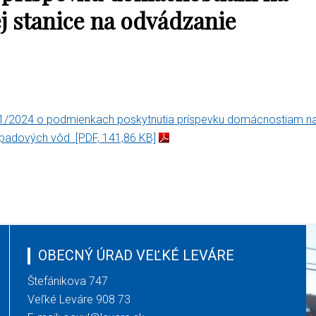
 stanice na odvádzanie
 1/2024 o podmienkach poskytnutia príspevku domácnostiam n
odpadových vôd
[PDF, 141,86 KB]
OBECNÝ ÚRAD VEĽKÉ LEVÁRE
Štefánikova 747
Veľké Leváre 908 73