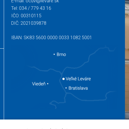
E-mail:
ocuvl@levare.sk
Tel:
034 / 779 43 16
IČO: 00310115
DIČ: 2021039878
IBAN: SK83 5600 0000 0033 1082 5001