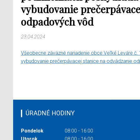
vybudovanie prečerpávacej
odpadových vôd
23.04.2024
Všeobecne záväzné nariadenie obce Veľké Leváre č.
vybudovanie prečerpávacej stanice na odvádzanie 
ÚRADNÉ HODINY
Pondelok
08:00 - 16:00
Utorok
08:00 - 16:00