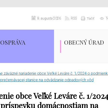
8. augusta 2026
RSS
T
Tlačiť
OSPRÁVA
OBECNÝ ÚRAD
 záväzné nariadenie obce Veľké Leváre č. 1/2024 o podmien
 prečerpávacej stanice na odvádzanie odpadových vôd
nie obce Veľké Leváre č. 1/2024
 príspevku domácnostiam na