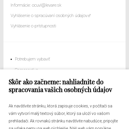
Informácie:
ocuvl@levare.sk
Vyhlásenie o spracúvaní osobných údajov
Vyhlásenie o prístupnosti
Potrebujem vybaviť
Samospráva
Skôr ako začneme: nahliadnite do
Obecný úrad
spracovania vašich osobných údajov
Ak navštívite stránku, ktorá zapisuje cookies, v počítači sa
vám vytvorí malý textový súbor, ktorý sa uloží vo vašom
O obci
prehliadači. Ak rovnakú stránku navštívite nabudúce, pripojíte
Novinky
sa vďaka nemu na web rýchlejšie. Náš web vám ponúkne