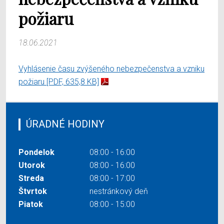
požiaru
18.06.2021
Vyhlásenie času zvýšeného nebezpečenstva a vzniku
požiaru
[PDF, 635,8 KB]
ÚRADNÉ HODINY
Pondelok
08:00 - 16:00
Utorok
08:00 - 16:00
Streda
08:00 - 17:00
Štvrtok
nestránkový deň
Piatok
08:00 - 15:00