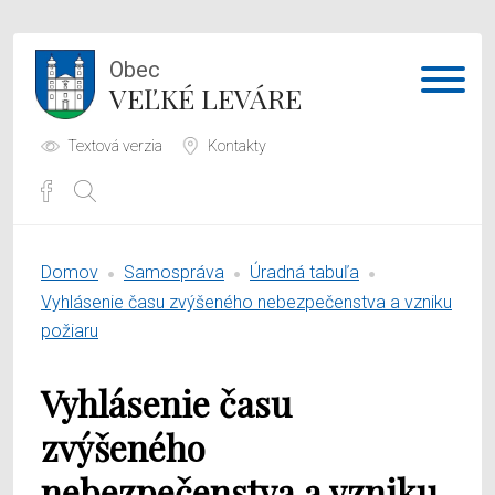
Obec
VEĽKÉ LEVÁRE
Textová verzia
Kontakty
Potrebujem vybaviť
Domov
Samospráva
Úradná tabuľa
Samospráva
Vyhlásenie času zvýšeného nebezpečenstva a vzniku
požiaru
Obecný úrad
Vyhlásenie času
O obci
zvýšeného
nebezpečenstva a vzniku