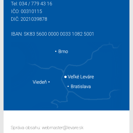
Tel:
034 / 779 43 16
IČO: 00310115
DIČ: 2021039878
IBAN: SK83 5600 0000 0033 1082 5001
Správa obsahu:
webmaster@levare.sk