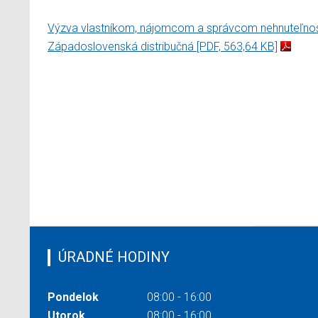
Výzva vlastníkom, nájomcom a správcom nehnuteľností
Západoslovenská distribučná
[PDF, 563,64 KB]
ÚRADNÉ HODINY
Pondelok
08:00 - 16:00
Utorok
08:00 - 16:00