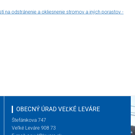
 na odstránenie a okliesnenie stromov a iných porastov -
OBECNÝ ÚRAD VEĽKÉ LEVÁRE
Štefánikova 747
Veľké Leváre 908 73