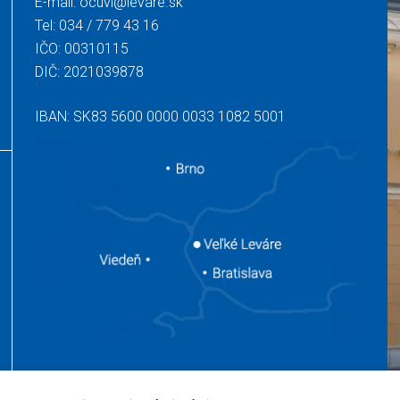
E-mail:
ocuvl@levare.sk
Tel:
034 / 779 43 16
IČO: 00310115
DIČ: 2021039878
IBAN: SK83 5600 0000 0033 1082 5001