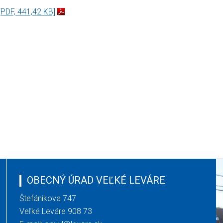
[PDF, 441,42 KB]
OBECNÝ ÚRAD VEĽKÉ LEVÁRE
Štefánikova 747
Veľké Leváre 908 73