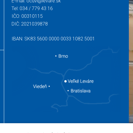
E-mail:
ocuvl@levare.sk
Tel:
034 / 779 43 16
IČO: 00310115
DIČ: 2021039878
IBAN: SK83 5600 0000 0033 1082 5001