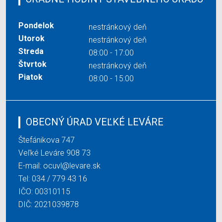
Pondelok
nestránkový deň
Utorok
nestránkový deň
Streda
08:00 - 17:00
Štvrtok
nestránkový deň
Piatok
08:00 - 15:00
OBECNÝ ÚRAD VEĽKÉ LEVÁRE
Štefánikova 747
Veľké Leváre 908 73
E-mail:
ocuvl@levare.sk
Tel:
034 / 779 43 16
IČO: 00310115
DIČ: 2021039878