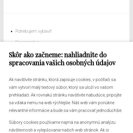
Potrebujem vybaviť
Samospráva
Skôr ako začneme: nahliadnite do
Obecný úrad
spracovania vašich osobných údajov
Ak navštívite stránku, ktorá zapisuje cookies, v počítači sa
vám vytvorí malý textový súbor, ktorý sa uloží vo vašom
O obci
prehliadači. Ak rovnakú stránku navštívite nabudúce, pripojíte
Novinky
sa vďaka nemu na web rýchlejšie. Náš web vám ponúkne
Hlásenia obecného rozhlasu
relevantné informácie a bude sa vám pracovať jednoduchšie.
Súbory cookies používame najmä na anonymnú analýzu
návštevnosti a vylepšovanie našich web stránok. Ak si