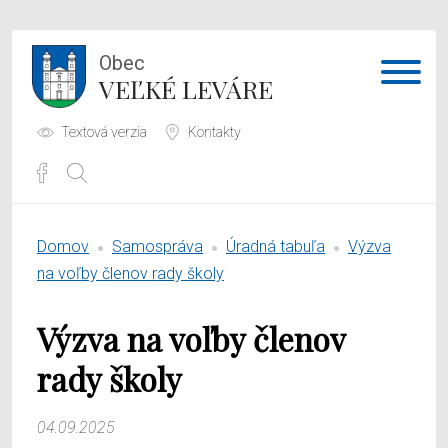
Obec
VEĽKÉ LEVÁRE
Textová verzia
Kontakty
Potrebujem vybaviť
Domov
Samospráva
Úradná tabuľa
Výzva
Samospráva
na voľby členov rady školy
Obecný úrad
Výzva na voľby členov
O obci
rady školy
04.09.2025