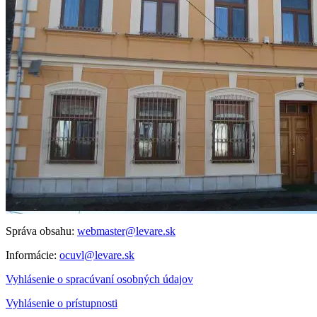
Správa obsahu:
webmaster@levare.sk
Informácie:
ocuvl@levare.sk
Vyhlásenie o spracúvaní osobných údajov
Vyhlásenie o prístupnosti