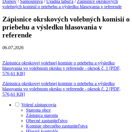
Domov
/
Samospráva
/
Úradná tabuľa
/
Zápisnice okrskových
volebných komisií o priebehu a výsledku hlasovania v referende
Zápisnice okrskových volebných komisií o
priebehu a výsledku hlasovania v
referende
06.07.2026
Zápisnica okrskovej volebnej komisie o priebehu a výsledku
hlasovania vo volebnom okrsku v referende - okrsok č. 1
[PDF,
576,61 KB]
Zápisnica okrskovej volebnej komisie o priebehu a výsledku
hlasovania vo volebnom okrsku v referende - okrsok č. 2
[PDF,
576,61 KB]
Volení zástupcovia
Starosta obce
Zástupca starostu
Obecné zastupiteľstvo
Komisie obecného zastupiteľstva
Hlavný kontrolór