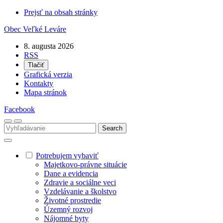
Prejsť na obsah stránky
Obec
Veľké Leváre
8. augusta 2026
RSS
Tlačiť
Grafická verzia
Kontakty
Mapa stránok
Facebook
Potrebujem vybaviť
Majetkovo-právne situácie
Dane a evidencia
Zdravie a sociálne veci
Vzdelávanie a školstvo
Životné prostredie
Územný rozvoj
Nájomné byty