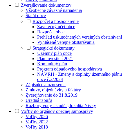
Zverejňovanie dokumentov
Všeobecne záväzné nariadenia
Štatút obce
Rozpočet a hospodárenie
Záverečný účet obce
Rozpočet obce
Prehľad uskutočnených verejných obstarávaní
Vyhlásené verejné obstarávania
Strategické dokumenty
Územný plán obce
Plán investícií 2021
Komunitný plán
Program odpadového hospodárstva
NÁVRH - Zmeny a doplnky územného plánu
obce č.2/2024
Zápisnice a uznesenia
Zmluvy, objednávky a faktúry
Zverejňovanie do 31.8.2019
Úradná tabuľa
Rozbory vody - studňa, lokalita Nivky
Voľby do orgánov obecnej samosprávy
Voľby 2026
Voľby 2022
Voľby 2018