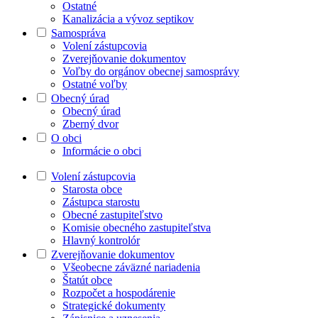
Ostatné
Kanalizácia a vývoz septikov
Samospráva
Volení zástupcovia
Zverejňovanie dokumentov
Voľby do orgánov obecnej samosprávy
Ostatné voľby
Obecný úrad
Obecný úrad
Zberný dvor
O obci
Informácie o obci
Volení zástupcovia
Starosta obce
Zástupca starostu
Obecné zastupiteľstvo
Komisie obecného zastupiteľstva
Hlavný kontrolór
Zverejňovanie dokumentov
Všeobecne záväzné nariadenia
Štatút obce
Rozpočet a hospodárenie
Strategické dokumenty