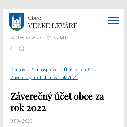
Obec
VEĽKÉ LEVÁRE
Textová verzia
Kontakty
Potrebujem vybaviť
Domov
Samospráva
Úradná tabuľa
Samospráva
Záverečný účet obce za rok 2022
Obecný úrad
Záverečný účet obce za
O obci
rok 2022
05.04.2023