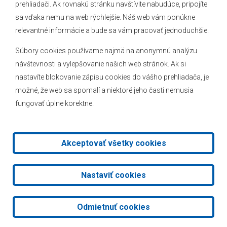
prehliadači. Ak rovnakú stránku navštívite nabudúce, pripojíte
Novinky
sa vďaka nemu na web rýchlejšie. Náš web vám ponúkne
Hlásenia obecného rozhlasu
relevantné informácie a bude sa vám pracovať jednoduchšie.
Súbory cookies používame najmä na anonymnú analýzu
návštevnosti a vylepšovanie našich web stránok. Ak si
nastavíte blokovanie zápisu cookies do vášho prehliadača, je
Kontakt
možné, že web sa spomalí a niektoré jeho časti nemusia
fungovať úplne korektne.
Mapa stránok
Facebook
Akceptovať všetky cookies
2026 © Obec Veľké Leváre
|
Tvorba web stránok
a
redakčný
Nastaviť cookies
systém
od
AlejTech, spol. s r.o.
Odmietnuť cookies