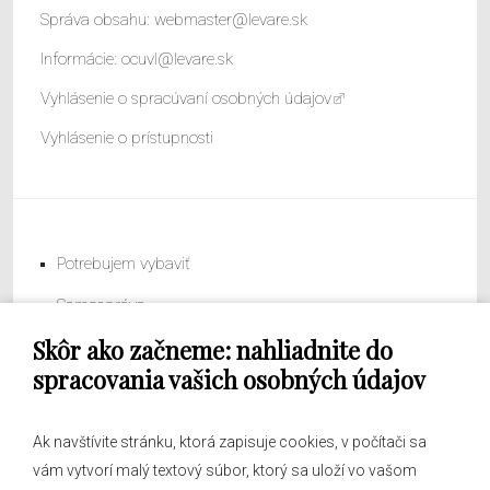
Správa obsahu:
webmaster@levare.sk
Informácie:
ocuvl@levare.sk
Vyhlásenie o spracúvaní osobných údajov
Vyhlásenie o prístupnosti
Potrebujem vybaviť
Samospráva
Skôr ako začneme: nahliadnite do
Obecný úrad
spracovania vašich osobných údajov
Ak navštívite stránku, ktorá zapisuje cookies, v počítači sa
vám vytvorí malý textový súbor, ktorý sa uloží vo vašom
O obci