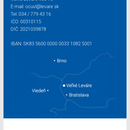
E-mail:
ocuvl@levare.sk
Tel:
034 / 779 43 16
IČO: 00310115
DIČ: 2021039878
IBAN: SK83 5600 0000 0033 1082 5001