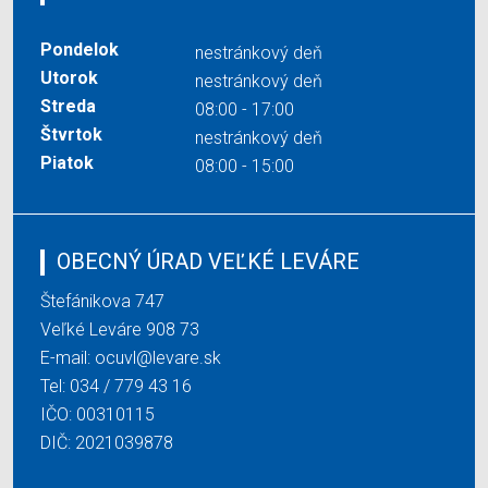
Pondelok
nestránkový deň
Utorok
nestránkový deň
Streda
08:00 - 17:00
Štvrtok
nestránkový deň
Piatok
08:00 - 15:00
OBECNÝ ÚRAD VEĽKÉ LEVÁRE
Štefánikova 747
Veľké Leváre 908 73
E-mail:
ocuvl@levare.sk
Tel:
034 / 779 43 16
IČO: 00310115
DIČ: 2021039878