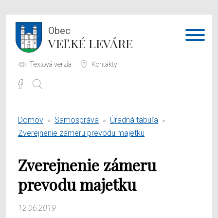
Obec
VEĽKÉ LEVÁRE
Textová verzia
Kontakty
Potrebujem vybaviť
Domov
Samospráva
Úradná tabuľa
Samospráva
Zverejnenie zámeru prevodu majetku
Obecný úrad
Zverejnenie zámeru
O obci
prevodu majetku
12.06.2019