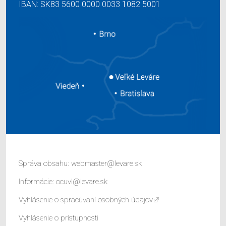
IBAN: SK83 5600 0000 0033 1082 5001
Správa obsahu:
webmaster@levare.sk
Informácie:
ocuvl@levare.sk
Vyhlásenie o spracúvaní osobných údajov
Vyhlásenie o prístupnosti