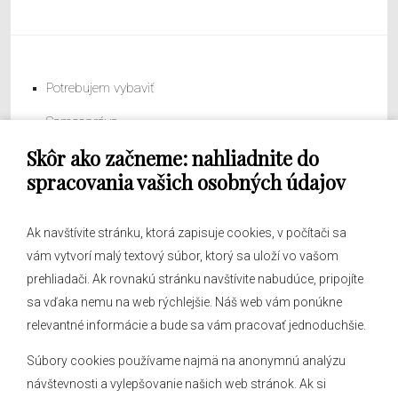
Potrebujem vybaviť
Samospráva
Skôr ako začneme: nahliadnite do
Obecný úrad
spracovania vašich osobných údajov
Ak navštívite stránku, ktorá zapisuje cookies, v počítači sa
vám vytvorí malý textový súbor, ktorý sa uloží vo vašom
O obci
prehliadači. Ak rovnakú stránku navštívite nabudúce, pripojíte
Novinky
sa vďaka nemu na web rýchlejšie. Náš web vám ponúkne
Hlásenia obecného rozhlasu
relevantné informácie a bude sa vám pracovať jednoduchšie.
Súbory cookies používame najmä na anonymnú analýzu
návštevnosti a vylepšovanie našich web stránok. Ak si