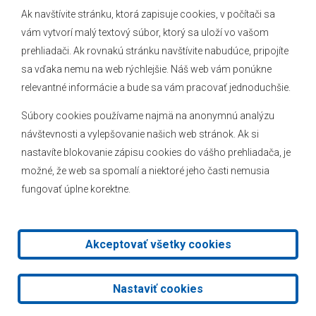
Ak navštívite stránku, ktorá zapisuje cookies, v počítači sa
vám vytvorí malý textový súbor, ktorý sa uloží vo vašom
O obci
prehliadači. Ak rovnakú stránku navštívite nabudúce, pripojíte
Novinky
sa vďaka nemu na web rýchlejšie. Náš web vám ponúkne
Hlásenia obecného rozhlasu
relevantné informácie a bude sa vám pracovať jednoduchšie.
Súbory cookies používame najmä na anonymnú analýzu
návštevnosti a vylepšovanie našich web stránok. Ak si
nastavíte blokovanie zápisu cookies do vášho prehliadača, je
Kontakt
možné, že web sa spomalí a niektoré jeho časti nemusia
fungovať úplne korektne.
Mapa stránok
Facebook
Akceptovať všetky cookies
2026 © Obec Veľké Leváre
|
Tvorba web stránok
a
redakčný
Nastaviť cookies
systém
od
AlejTech, spol. s r.o.