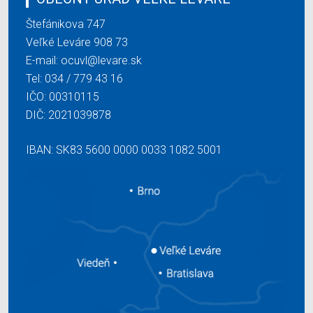
Štefánikova 747
Veľké Leváre 908 73
E-mail:
ocuvl@levare.sk
Tel:
034 / 779 43 16
IČO: 00310115
DIČ: 2021039878
IBAN: SK83 5600 0000 0033 1082 5001