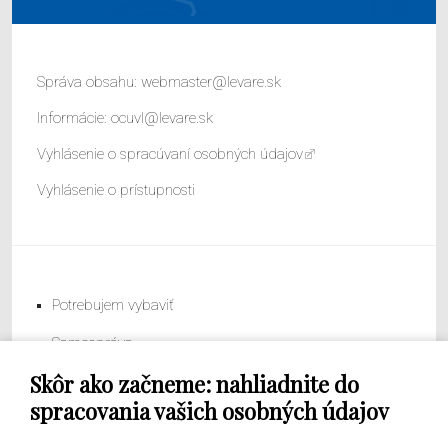
Správa obsahu:
webmaster@levare.sk
Informácie:
ocuvl@levare.sk
Vyhlásenie o spracúvaní osobných údajov
Vyhlásenie o prístupnosti
Potrebujem vybaviť
Samospráva
Skôr ako začneme: nahliadnite do
Obecný úrad
spracovania vašich osobných údajov