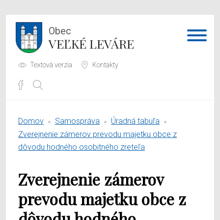
Obec
VEĽKÉ LEVÁRE
Textová verzia
Kontakty
Potrebujem vybaviť
Domov
Samospráva
Úradná tabuľa
Samospráva
Zverejnenie zámerov prevodu majetku obce z
dôvodu hodného osobitného zreteľa
Obecný úrad
Zverejnenie zámerov
O obci
prevodu majetku obce z
dôvodu hodného