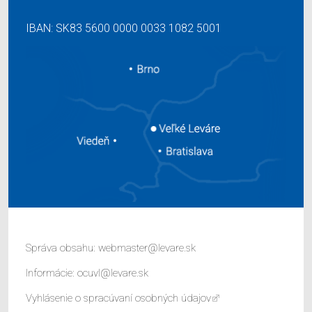
IBAN: SK83 5600 0000 0033 1082 5001
Správa obsahu:
webmaster@levare.sk
Informácie:
ocuvl@levare.sk
Vyhlásenie o spracúvaní osobných údajov