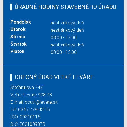
ÚRADNÉ HODINY STAVEBNÉHO ÚRADU
Pondelok
nestránkový deň
Utorok
nestránkový deň
Streda
08:00 - 17:00
Štvrtok
nestránkový deň
Piatok
08:00 - 15:00
OBECNÝ ÚRAD VEĽKÉ LEVÁRE
Štefánikova 747
Veľké Leváre 908 73
E-mail:
ocuvl@levare.sk
Tel:
034 / 779 43 16
IČO: 00310115
DIČ: 2021039878