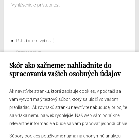
Vyhlásenie o prístupnosti
Potrebujem vybaviť
Samospráva
Skôr ako začneme: nahliadnite do
Obecný úrad
spracovania vašich osobných údajov
Ak navštívite stránku, ktorá zapisuje cookies, v počítači sa
vám vytvorí malý textový súbor, ktorý sa uloží vo vašom
O obci
prehliadači. Ak rovnakú stránku navštívite nabudúce, pripojíte
Novinky
sa vďaka nemu na web rýchlejšie. Náš web vám ponúkne
Hlásenia obecného rozhlasu
relevantné informácie a bude sa vám pracovať jednoduchšie.
Súbory cookies používame najmä na anonymnú analýzu