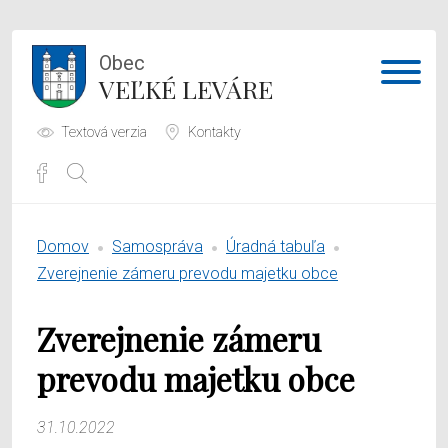
Obec
VEĽKÉ LEVÁRE
Textová verzia
Kontakty
Potrebujem vybaviť
Domov
Samospráva
Úradná tabuľa
Samospráva
Zverejnenie zámeru prevodu majetku obce
Obecný úrad
Zverejnenie zámeru
O obci
prevodu majetku obce
31.10.2022