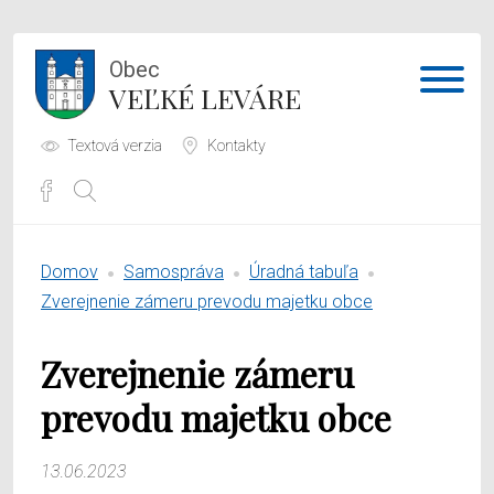
Obec
VEĽKÉ LEVÁRE
Textová verzia
Kontakty
Potrebujem vybaviť
Domov
Samospráva
Úradná tabuľa
Samospráva
Zverejnenie zámeru prevodu majetku obce
Obecný úrad
Zverejnenie zámeru
O obci
prevodu majetku obce
13.06.2023