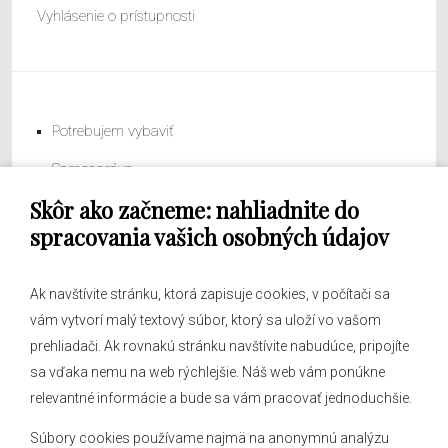
Vyhlásenie o prístupnosti
Potrebujem vybaviť
Samospráva
Skôr ako začneme: nahliadnite do
Obecný úrad
spracovania vašich osobných údajov
Ak navštívite stránku, ktorá zapisuje cookies, v počítači sa
vám vytvorí malý textový súbor, ktorý sa uloží vo vašom
O obci
prehliadači. Ak rovnakú stránku navštívite nabudúce, pripojíte
Novinky
sa vďaka nemu na web rýchlejšie. Náš web vám ponúkne
Hlásenia obecného rozhlasu
relevantné informácie a bude sa vám pracovať jednoduchšie.
Súbory cookies používame najmä na anonymnú analýzu