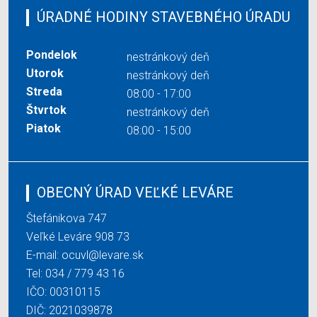
ÚRADNÉ HODINY STAVEBNÉHO ÚRADU
Pondelok
nestránkový deň
Utorok
nestránkový deň
Streda
08:00 - 17:00
Štvrtok
nestránkový deň
Piatok
08:00 - 15:00
OBECNÝ ÚRAD VEĽKÉ LEVÁRE
Štefánikova 747
Veľké Leváre 908 73
E-mail:
ocuvl@levare.sk
Tel:
034 / 779 43 16
IČO: 00310115
DIČ: 2021039878