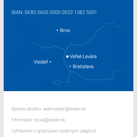
IBAN: SK83 5600 0000 0033 1082 5001
Správa obsahu:
webmaster@levare.sk
Informácie:
ocuvl@levare.sk
Vyhlásenie o spracúvaní osobných údajov