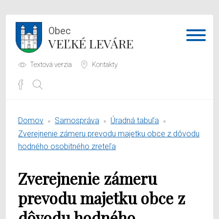
Obec
VEĽKÉ LEVÁRE
Textová verzia
Kontakty
Potrebujem vybaviť
Domov
Samospráva
Úradná tabuľa
Samospráva
Zverejnenie zámeru prevodu majetku obce z dôvodu
hodného osobitného zreteľa
Obecný úrad
Zverejnenie zámeru
O obci
prevodu majetku obce z
dôvodu hodného