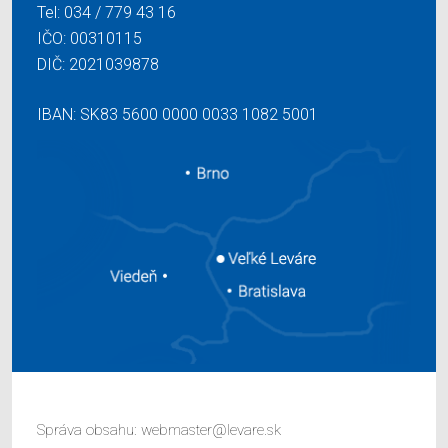
Tel:
034 / 779 43 16
IČO: 00310115
DIČ: 2021039878
IBAN: SK83 5600 0000 0033 1082 5001
Správa obsahu:
webmaster@levare.sk