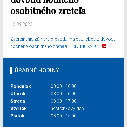
osobitného zreteľa
12.09.2023
Zverejnenie zámeru prevodu majetku obce z dôvodu
hodného osobitného zreteľa
[PDF, 148,92 KB]
ÚRADNÉ HODINY
Pondelok
08:00 - 16:00
Utorok
08:00 - 16:00
Streda
08:00 - 17:00
Štvrtok
nestránkový deň
Piatok
08:00 - 15:00