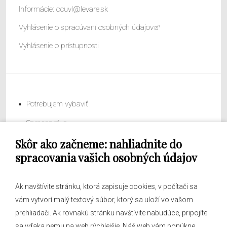
Informácie:
ocuvl@levare.sk
Vyhlásenie o spracúvaní osobných údajov
Vyhlásenie o prístupnosti
Potrebujem vybaviť
Samospráva
Skôr ako začneme: nahliadnite do
Obecný úrad
spracovania vašich osobných údajov
Ak navštívite stránku, ktorá zapisuje cookies, v počítači sa
vám vytvorí malý textový súbor, ktorý sa uloží vo vašom
O obci
prehliadači. Ak rovnakú stránku navštívite nabudúce, pripojíte
Novinky
sa vďaka nemu na web rýchlejšie. Náš web vám ponúkne