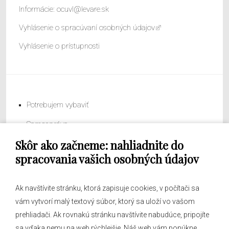
Informácie:
ocuvl@levare.sk
Vyhlásenie o spracúvaní osobných údajov
Vyhlásenie o prístupnosti
Potrebujem vybaviť
Samospráva
Skôr ako začneme: nahliadnite do
Obecný úrad
spracovania vašich osobných údajov
Ak navštívite stránku, ktorá zapisuje cookies, v počítači sa
vám vytvorí malý textový súbor, ktorý sa uloží vo vašom
O obci
prehliadači. Ak rovnakú stránku navštívite nabudúce, pripojíte
Novinky
sa vďaka nemu na web rýchlejšie. Náš web vám ponúkne