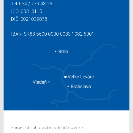
Tel:
034 / 779 43 16
IČO: 00310115
DIČ: 2021039878
IBAN: SK83 5600 0000 0033 1082 5001
Správa obsahu:
webmaster@levare.sk