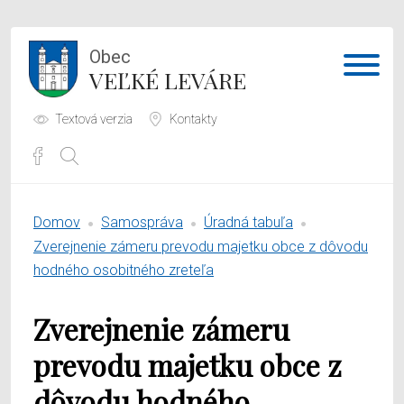
Obec
VEĽKÉ LEVÁRE
Textová verzia
Kontakty
Potrebujem vybaviť
Domov
Samospráva
Úradná tabuľa
Samospráva
Zverejnenie zámeru prevodu majetku obce z dôvodu
hodného osobitného zreteľa
Obecný úrad
Zverejnenie zámeru
O obci
prevodu majetku obce z
dôvodu hodného