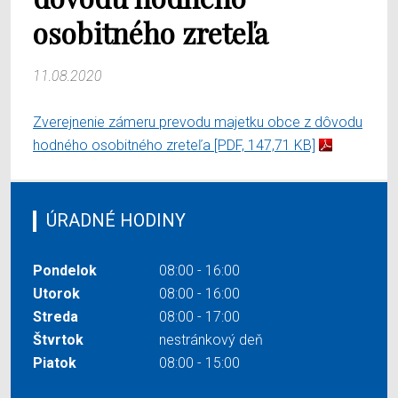
osobitného zreteľa
11.08.2020
Zverejnenie zámeru prevodu majetku obce z dôvodu
hodného osobitného zreteľa
[PDF, 147,71 KB]
ÚRADNÉ HODINY
Pondelok
08:00 - 16:00
Utorok
08:00 - 16:00
Streda
08:00 - 17:00
Štvrtok
nestránkový deň
Piatok
08:00 - 15:00