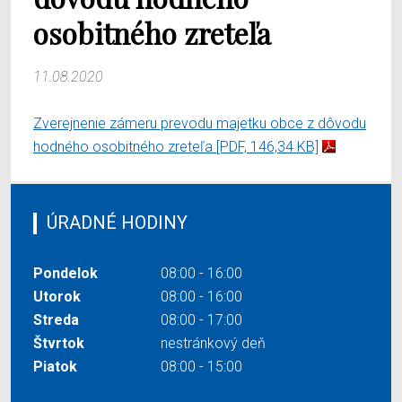
osobitného zreteľa
11.08.2020
Zverejnenie zámeru prevodu majetku obce z dôvodu
hodného osobitného zreteľa
[PDF, 146,34 KB]
ÚRADNÉ HODINY
Pondelok
08:00 - 16:00
Utorok
08:00 - 16:00
Streda
08:00 - 17:00
Štvrtok
nestránkový deň
Piatok
08:00 - 15:00