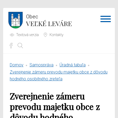
Obec
VEĽKÉ LEVÁRE
Textová verzia
Kontakty
Potrebujem vybaviť
Domov
Samospráva
Úradná tabuľa
Samospráva
Zverejnenie zámeru prevodu majetku obce z dôvodu
hodného osobitného zreteľa
Obecný úrad
Zverejnenie zámeru
O obci
prevodu majetku obce z
dôvodu hodného