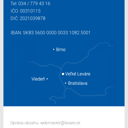
Tel:
034 / 779 43 16
IČO: 00310115
DIČ: 2021039878
IBAN: SK83 5600 0000 0033 1082 5001
Správa obsahu:
webmaster@levare.sk