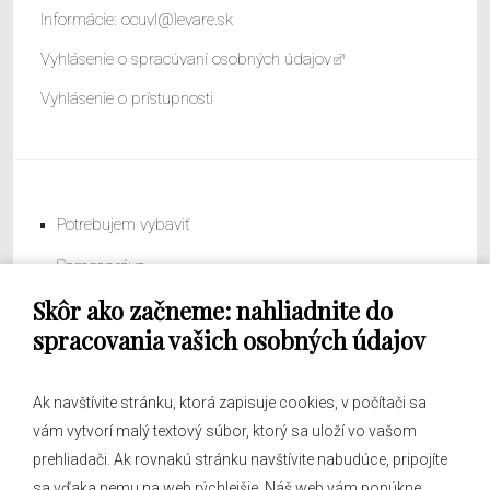
Informácie:
ocuvl@levare.sk
Vyhlásenie o spracúvaní osobných údajov
Vyhlásenie o prístupnosti
Potrebujem vybaviť
Samospráva
Skôr ako začneme: nahliadnite do
Obecný úrad
spracovania vašich osobných údajov
Ak navštívite stránku, ktorá zapisuje cookies, v počítači sa
vám vytvorí malý textový súbor, ktorý sa uloží vo vašom
O obci
prehliadači. Ak rovnakú stránku navštívite nabudúce, pripojíte
Novinky
sa vďaka nemu na web rýchlejšie. Náš web vám ponúkne