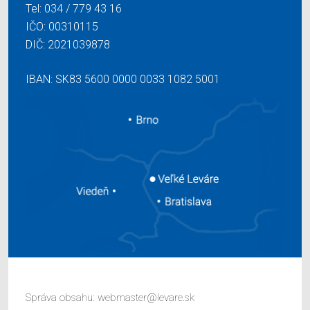
Tel:
034 / 779 43 16
IČO: 00310115
DIČ: 2021039878
IBAN: SK83 5600 0000 0033 1082 5001
Správa obsahu:
webmaster@levare.sk