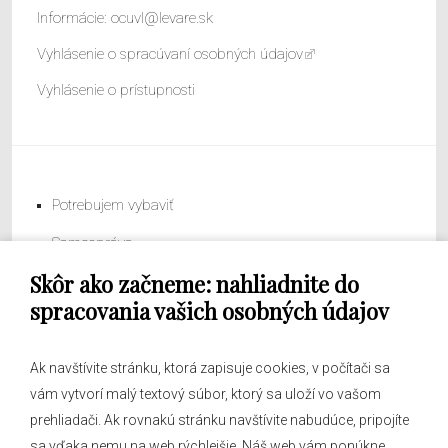
Informácie:
ocuvl@levare.sk
Vyhlásenie o spracúvaní osobných údajov
Vyhlásenie o prístupnosti
Potrebujem vybaviť
Samospráva
Skôr ako začneme: nahliadnite do
Obecný úrad
spracovania vašich osobných údajov
Ak navštívite stránku, ktorá zapisuje cookies, v počítači sa
vám vytvorí malý textový súbor, ktorý sa uloží vo vašom
O obci
prehliadači. Ak rovnakú stránku navštívite nabudúce, pripojíte
Novinky
sa vďaka nemu na web rýchlejšie. Náš web vám ponúkne