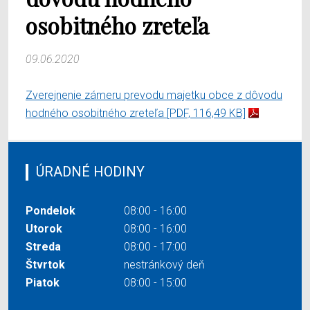
osobitného zreteľa
09.06.2020
Zverejnenie zámeru prevodu majetku obce z dôvodu
hodného osobitného zreteľa
[PDF, 116,49 KB]
ÚRADNÉ HODINY
Pondelok
08:00 - 16:00
Utorok
08:00 - 16:00
Streda
08:00 - 17:00
Štvrtok
nestránkový deň
Piatok
08:00 - 15:00