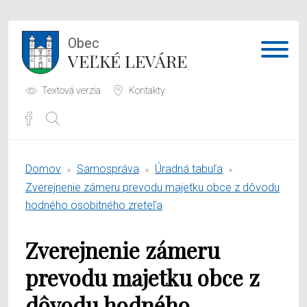
Obec
VEĽKÉ LEVÁRE
Textová verzia
Kontakty
Potrebujem vybaviť
Domov
Samospráva
Úradná tabuľa
Samospráva
Zverejnenie zámeru prevodu majetku obce z dôvodu
hodného osobitného zreteľa
Obecný úrad
Zverejnenie zámeru
O obci
prevodu majetku obce z
dôvodu hodného