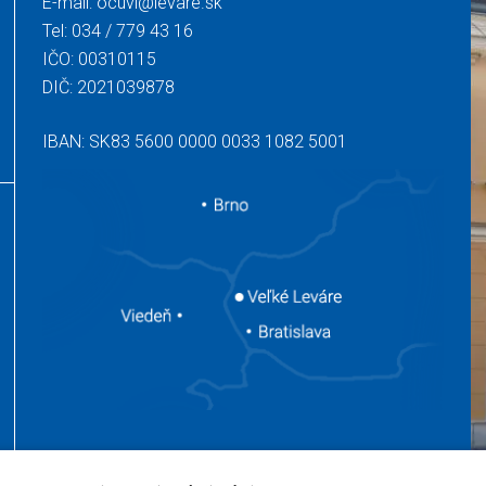
E-mail:
ocuvl@levare.sk
Tel:
034 / 779 43 16
IČO: 00310115
DIČ: 2021039878
IBAN: SK83 5600 0000 0033 1082 5001