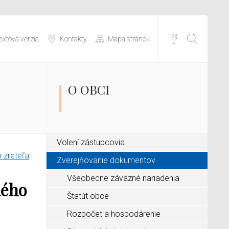
extová verzia
Kontakty
Mapa stránok
O OBCI
Volení zástupcovia
 zreteľa
Zverejňovanie dokumentov
Všeobecne záväzné nariadenia
ného
Štatút obce
Rozpočet a hospodárenie