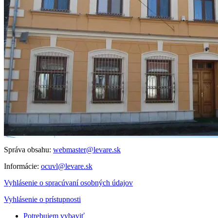
Správa obsahu:
webmaster@levare.sk
Informácie:
ocuvl@levare.sk
Vyhlásenie o spracúvaní osobných údajov
Vyhlásenie o prístupnosti
Potrebujem vybaviť