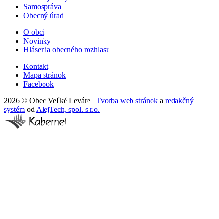
Samospráva
Obecný úrad
O obci
Novinky
Hlásenia obecného rozhlasu
Kontakt
Mapa stránok
Facebook
2026 © Obec Veľké Leváre
|
Tvorba web stránok
a
redakčný
systém
od
AlejTech, spol. s r.o.