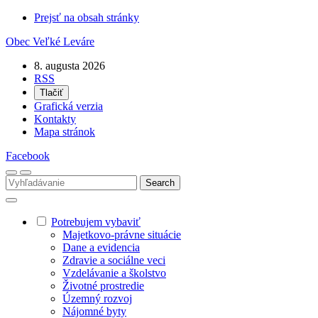
Prejsť na obsah stránky
Obec
Veľké Leváre
8. augusta 2026
RSS
Tlačiť
Grafická verzia
Kontakty
Mapa stránok
Facebook
Potrebujem vybaviť
Majetkovo-právne situácie
Dane a evidencia
Zdravie a sociálne veci
Vzdelávanie a školstvo
Životné prostredie
Územný rozvoj
Nájomné byty