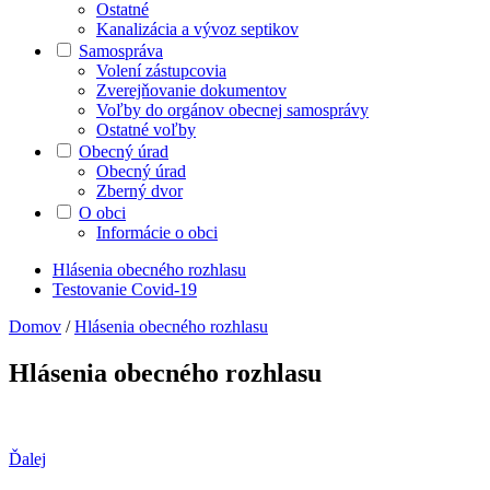
Ostatné
Kanalizácia a vývoz septikov
Samospráva
Volení zástupcovia
Zverejňovanie dokumentov
Voľby do orgánov obecnej samosprávy
Ostatné voľby
Obecný úrad
Obecný úrad
Zberný dvor
O obci
Informácie o obci
Hlásenia obecného rozhlasu
Testovanie Covid-19
Domov
/
Hlásenia obecného rozhlasu
Hlásenia obecného rozhlasu
Ďalej