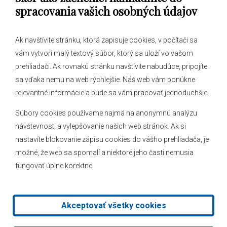
spracovania vašich osobných údajov
Ak navštívite stránku, ktorá zapisuje cookies, v počítači sa
vám vytvorí malý textový súbor, ktorý sa uloží vo vašom
O obci
prehliadači. Ak rovnakú stránku navštívite nabudúce, pripojíte
Novinky
sa vďaka nemu na web rýchlejšie. Náš web vám ponúkne
Hlásenia obecného rozhlasu
relevantné informácie a bude sa vám pracovať jednoduchšie.
Súbory cookies používame najmä na anonymnú analýzu
návštevnosti a vylepšovanie našich web stránok. Ak si
nastavíte blokovanie zápisu cookies do vášho prehliadača, je
Kontakt
možné, že web sa spomalí a niektoré jeho časti nemusia
fungovať úplne korektne.
Mapa stránok
Facebook
Akceptovať všetky cookies