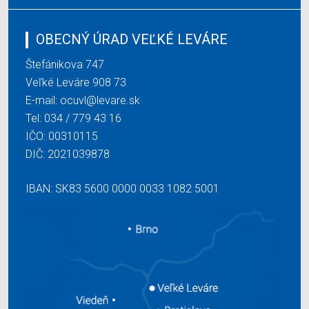
OBECNÝ ÚRAD VEĽKÉ LEVÁRE
Štefánikova 747
Veľké Leváre 908 73
E-mail:
ocuvl@levare.sk
Tel:
034 / 779 43 16
IČO: 00310115
DIČ: 2021039878
IBAN: SK83 5600 0000 0033 1082 5001