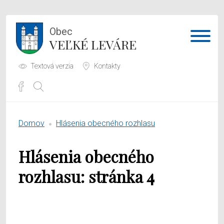
Obec
VEĽKÉ LEVÁRE
Textová verzia
Kontakty
Potrebujem vybaviť
Domov
Hlásenia obecného rozhlasu
Samospráva
Hlásenia obecného
Obecný úrad
rozhlasu: stránka 4
O obci