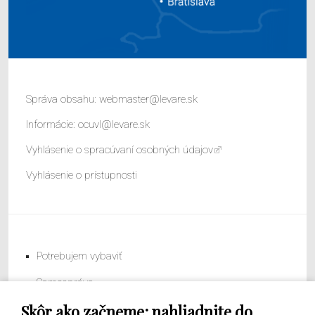
Správa obsahu:
webmaster@levare.sk
Informácie:
ocuvl@levare.sk
Vyhlásenie o spracúvaní osobných údajov
Vyhlásenie o prístupnosti
Potrebujem vybaviť
Samospráva
Skôr ako začneme: nahliadnite do
Obecný úrad