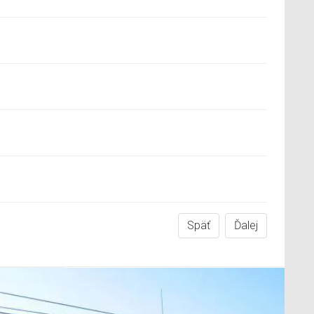
Späť
Ďalej