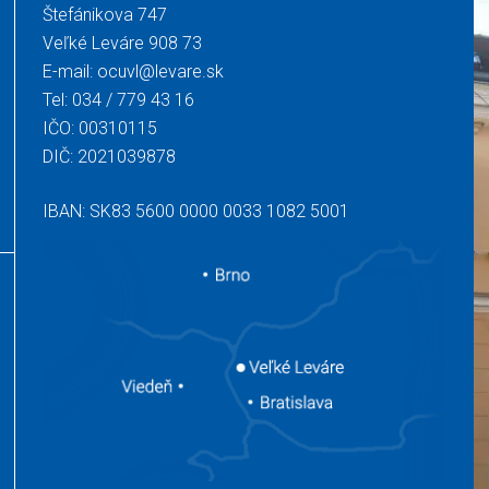
Štefánikova 747
Veľké Leváre 908 73
E-mail:
ocuvl@levare.sk
Tel:
034 / 779 43 16
IČO: 00310115
DIČ: 2021039878
IBAN: SK83 5600 0000 0033 1082 5001