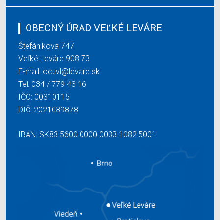
OBECNÝ ÚRAD VEĽKÉ LEVÁRE
Štefánikova 747
Veľké Leváre 908 73
E-mail:
ocuvl@levare.sk
Tel:
034 / 779 43 16
IČO: 00310115
DIČ: 2021039878
IBAN: SK83 5600 0000 0033 1082 5001