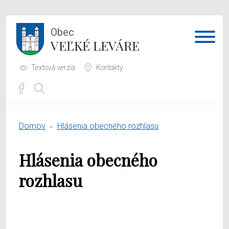
Obec
VEĽKÉ LEVÁRE
Textová verzia
Kontakty
Potrebujem vybaviť
Domov
Hlásenia obecného rozhlasu
Samospráva
Hlásenia obecného
Obecný úrad
rozhlasu
O obci