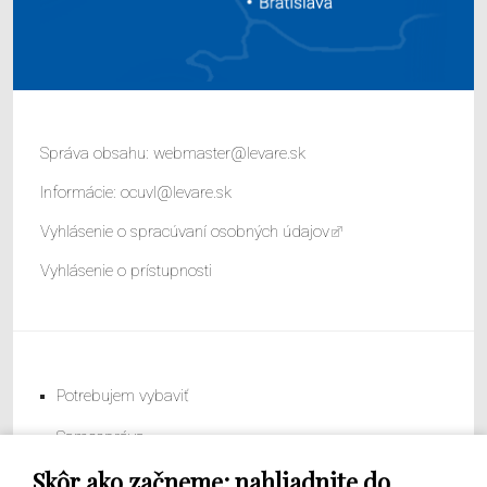
Správa obsahu:
webmaster@levare.sk
Informácie:
ocuvl@levare.sk
Vyhlásenie o spracúvaní osobných údajov
Vyhlásenie o prístupnosti
Potrebujem vybaviť
Samospráva
Skôr ako začneme: nahliadnite do
Obecný úrad