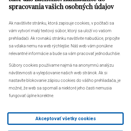
spracovania vašich osobných údajov
Ak navštívite stránku, ktorá zapisuje cookies, v počítači sa
vám vytvorí malý textový súbor, ktorý sa uloží vo vašom
O obci
prehliadači. Ak rovnakú stránku navštívite nabudúce, pripojíte
Novinky
sa vďaka nemu na web rýchlejšie. Náš web vám ponúkne
Hlásenia obecného rozhlasu
relevantné informácie a bude sa vám pracovať jednoduchšie.
Súbory cookies používame najmä na anonymnú analýzu
návštevnosti a vylepšovanie našich web stránok. Ak si
nastavíte blokovanie zápisu cookies do vášho prehliadača, je
Kontakt
možné, že web sa spomalí a niektoré jeho časti nemusia
fungovať úplne korektne.
Mapa stránok
Facebook
Akceptovať všetky cookies