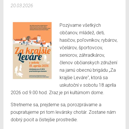
20.03.2026
Pozývame všetkých
občanov, mládež, deti,
hasičov, poľovníkov, rybárov,
včelárov, športovcov,
seniorov, záhradkárov,
členov občianskych združení
na jarnú obecnú brigádu „Za
krajšie Leváre", ktorá sa
uskutoční v sobotu 18.apríla
2026 od 9.00 hod. Zraz je pri kultúrnom dome.
Stretneme sa, prejdeme sa, porozprávame a
poupratujeme pri tom levársky chotár. Zostane nám
dobrý pocit a čistejšie prostredie.