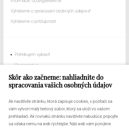
Informácie:
ocuvl@levare.sk
Vyhlásenie o spracúvaní osobných údajov
Vyhlásenie o prístupnosti
Potrebujem vybaviť
Samospráva
Skôr ako začneme: nahliadnite do
Obecný úrad
spracovania vašich osobných údajov
Ak navštívite stránku, ktorá zapisuje cookies, v počítači sa
vám vytvorí malý textový súbor, ktorý sa uloží vo vašom
O obci
prehliadači. Ak rovnakú stránku navštívite nabudúce, pripojíte
Novinky
sa vďaka nemu na web rýchlejšie. Náš web vám ponúkne