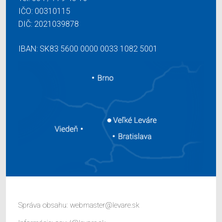
IČO: 00310115
DIČ: 2021039878
IBAN: SK83 5600 0000 0033 1082 5001
Správa obsahu:
webmaster@levare.sk