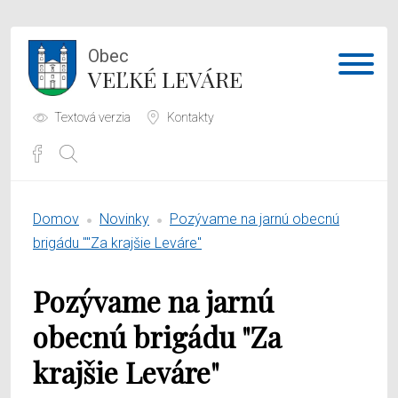
Obec
VEĽKÉ LEVÁRE
Textová verzia
Kontakty
Potrebujem vybaviť
Domov
Novinky
Pozývame na jarnú obecnú
Samospráva
brigádu ""Za krajšie Leváre"
Obecný úrad
Pozývame na jarnú
O obci
obecnú brigádu "Za
krajšie Leváre"