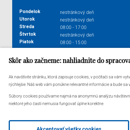
Pondelok
nestránkový deň
Utorok
nestránkový deň
Streda
08:00 - 17:00
Štvrtok
nestránkový deň
Piatok
08:00 - 15:00
Skôr ako začneme: nahliadnite do spracov
Správa obsahu:
webmaster@levare.sk
Potrebu
Ak navštívite stránku, ktorá zapisuje cookies, v počítači sa vám vy
Informácie:
ocuvl@levare.sk
Samosp
rýchlejšie. Náš web vám ponúkne relevantné informácie a bude sa
Vyhlásenie o spracúvaní osobných údajov
Obecný
Súbory cookies používame najmä na anonymnú analýzu návštevnosti
Vyhlásenie o prístupnosti
niektoré jeho časti nemusia fungovať úplne korektne.
Akceptovať všetky cookies
2026 © Obec Veľké Leváre
|
Tvorba web stránok
a
redakčný sy