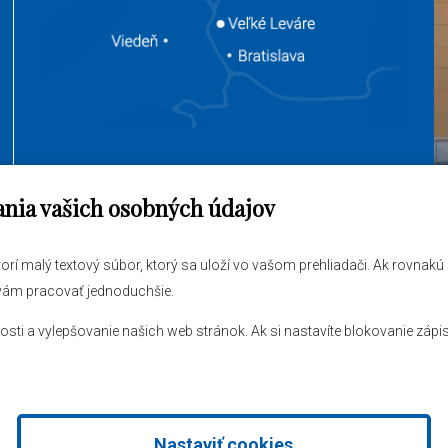
ania vašich osobných údajov
jem vybaviť
O obci
tvorí malý textový súbor, ktorý sa uloží vo vašom prehliadači. Ak rovnak
ráva
Novinky
 vám pracovať jednoduchšie.
 úrad
Hlásenia obecného rozhlasu
 a vylepšovanie našich web stránok. Ak si nastavíte blokovanie zápis
Nastaviť cookies
stém
od
AlejTech, spol. s r.o.