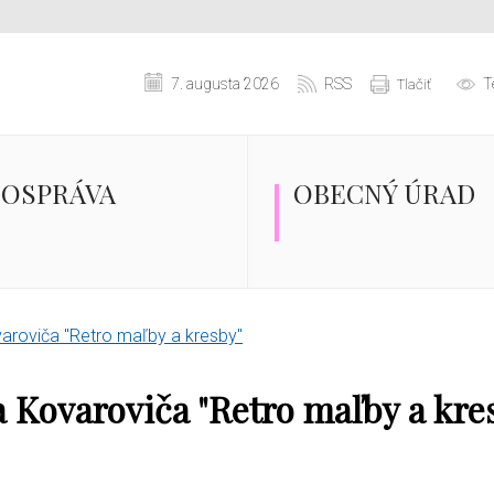
7. augusta 2026
RSS
T
Tlačiť
OSPRÁVA
OBECNÝ ÚRAD
aroviča "Retro maľby a kresby"
 Kovaroviča "Retro maľby a kre