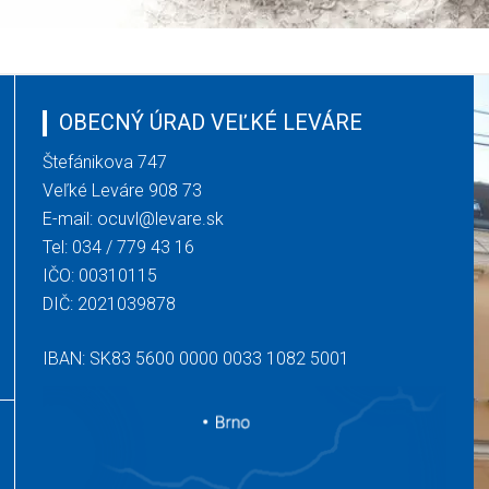
OBECNÝ ÚRAD VEĽKÉ LEVÁRE
Štefánikova 747
Veľké Leváre 908 73
E-mail:
ocuvl@levare.sk
Tel:
034 / 779 43 16
IČO: 00310115
DIČ: 2021039878
IBAN: SK83 5600 0000 0033 1082 5001