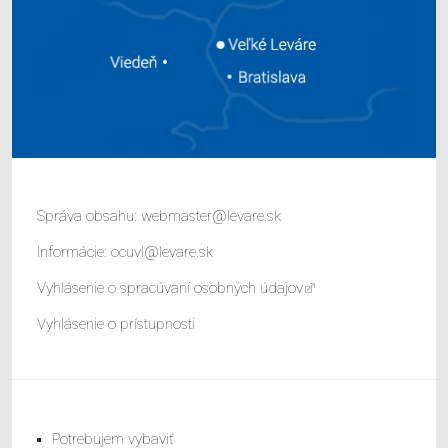
Správa obsahu:
webmaster@levare.sk
Informácie:
ocuvl@levare.sk
Vyhlásenie o spracúvaní osobných údajov
Vyhlásenie o prístupnosti
Potrebujem vybaviť