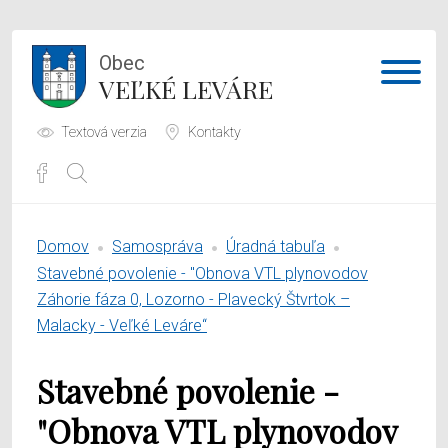
Obec
VEĽKÉ LEVÁRE
Textová verzia
Kontakty
Potrebujem vybaviť
Domov
Samospráva
Úradná tabuľa
Samospráva
Stavebné povolenie - "Obnova VTL plynovodov
Záhorie fáza 0, Lozorno - Plavecký Štvrtok –
Obecný úrad
Malacky - Veľké Leváre“
O obci
Stavebné povolenie -
"Obnova VTL plynovodov