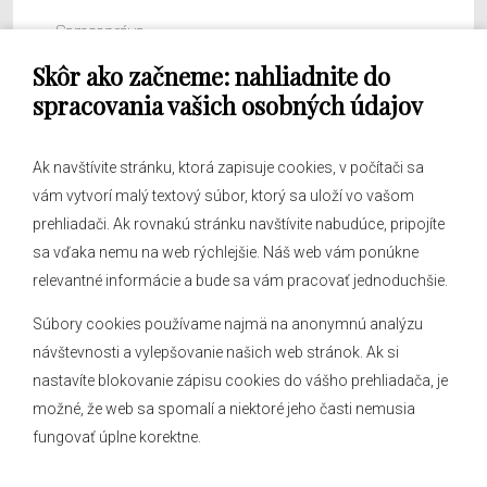
Samospráva
Skôr ako začneme: nahliadnite do
Obecný úrad
spracovania vašich osobných údajov
Ak navštívite stránku, ktorá zapisuje cookies, v počítači sa
vám vytvorí malý textový súbor, ktorý sa uloží vo vašom
O obci
prehliadači. Ak rovnakú stránku navštívite nabudúce, pripojíte
Novinky
sa vďaka nemu na web rýchlejšie. Náš web vám ponúkne
Hlásenia obecného rozhlasu
relevantné informácie a bude sa vám pracovať jednoduchšie.
Súbory cookies používame najmä na anonymnú analýzu
návštevnosti a vylepšovanie našich web stránok. Ak si
nastavíte blokovanie zápisu cookies do vášho prehliadača, je
Kontakt
možné, že web sa spomalí a niektoré jeho časti nemusia
fungovať úplne korektne.
Mapa stránok