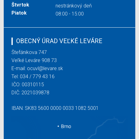
Štvrtok
nestránkový deň
Piatok
08:00 - 15:00
OBECNÝ ÚRAD VEĽKÉ LEVÁRE
Štefánikova 747
Veľké Leváre 908 73
E-mail:
ocuvl@levare.sk
Tel:
034 / 779 43 16
IČO: 00310115
DIČ: 2021039878
IBAN: SK83 5600 0000 0033 1082 5001