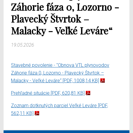
Záhorie fáza 0, Lozorno -
Plavecký Štvrtok –
Malacky - Veľké Leváre“
19.05.2026
Stavebné povolenie - "Obnova VTL plynovodov
Záhorie fáza 0, Lozorno - Plavecký Štvrtok –
Malacky - Veľké Leváre“
[PDF, 1008,14 KB]
Prehľadné situácie
[PDF, 620,81 KB]
Zoznam dotknutých parciel Veľké Leváre
[PDF,
562,11 KB]